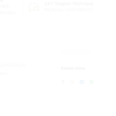
ée
24/7 Support Technique
AMM/
WhatsApp +21621884519
/WU/RIA
A PRO PLUS
Suivez nous
mois