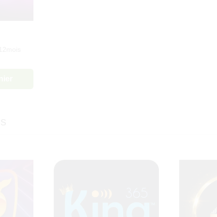
 12mois
nier
ms