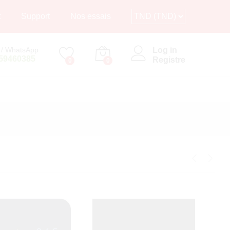
t
Support
Nos essais
Log in
 / WhatsApp
759460385
Registre
0
0