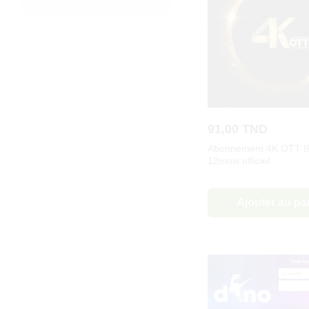
max
91,00
TND
Abonnement 4K OTT I
12mois officiel
Ajouter au pa