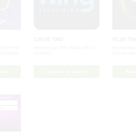
130,00
TND
91,00
TN
ORCA PRO
Abonnement IPTV KING 365TV
Abonnement
IS (M3U)
12 MOIS
12mois offici
nier
Ajouter au panier
Ajou