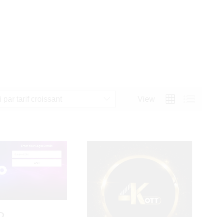
i par tarif croissant
View
D