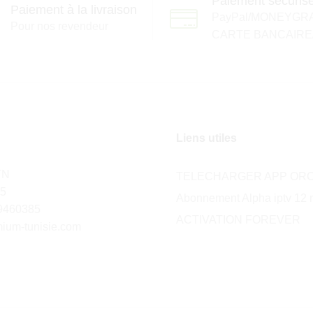
Paiement sécuris
Paiement à la livraison
PayPal/MONEYGR
Pour nos revendeur
CARTE BANCAIRE
Liens utiles
TN
TELECHARGER APP ORC
85
Abonnement Alpha iptv 12 
9460385
ACTIVATION FOREVER
mium-tunisie.com