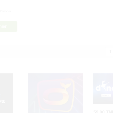
 12mois
nier
Tr
59,00
TN