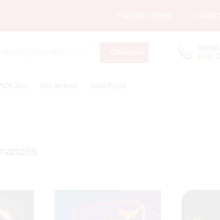
Paiement rapide
Contac
Mobile
Chercher
(06) 
ACK 2in1
Box android
Orca Packs
mmandés