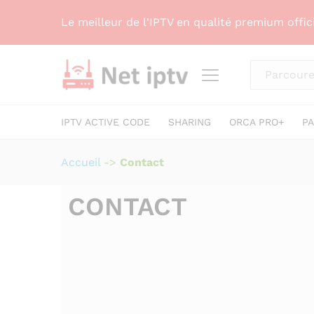
Le meilleur de l'IPTV en qualité premium offic
Tous
IPTV ACTIVE CODE
SHARING
ORCA PRO+
PA
Accueil
->
Contact
CONTACT