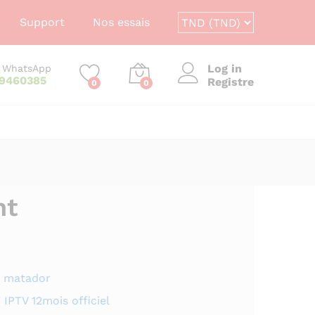
Support
Nos essais
Log in
/ WhatsApp
59460385
Registre
0
0
nt
 matador
PTV 12mois officiel