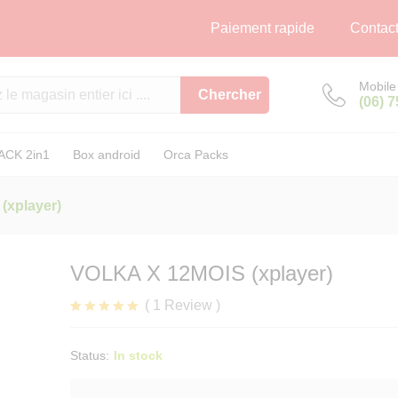
)
Paiement rapide
Contac
Mobile
Chercher
(06) 
ACK 2in1
Box android
Orca Packs
(xplayer)
VOLKA X 12MOIS (xplayer)
(
1
Review
)
Noté
1
5.00
sur 5
basé sur
Status:
In stock
notation
client