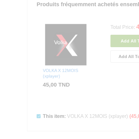
Produits fréquemment achetés ensem
Total Price:
Add All 
Add All T
VOLKA X 12MOIS
(xplayer)
45,00
TND
This item:
VOLKA X 12MOIS (xplayer)
(
45