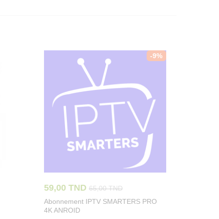
-
9
%
59,00
TND
65,00
TND
Abonnement IPTV SMARTERS PRO
4K ANROID