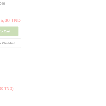
ble
45,00
TND
To Cart
o Wishlist
,00
TND
)