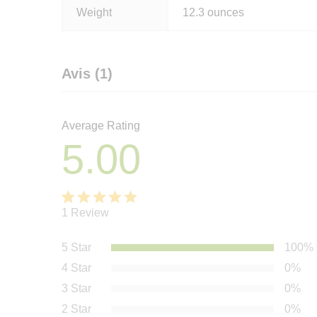
Weight
12.3 ounces
Avis (1)
Average Rating
5.00
1
Review
Noté
1
5.00
sur 5
5 Star
100%
basé
4 Star
0%
sur
notation
3 Star
0%
client
2 Star
0%