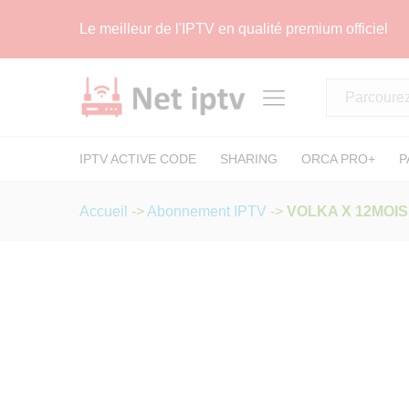
VOLKA X 12MOIS (xplayer)
Description
Spécification
Avis (1
Le meilleur de l'IPTV en qualité premium officiel
Tous
IPTV ACTIVE CODE
SHARING
ORCA PRO+
P
Accueil
->
Abonnement IPTV
->
VOLKA X 12MOIS 