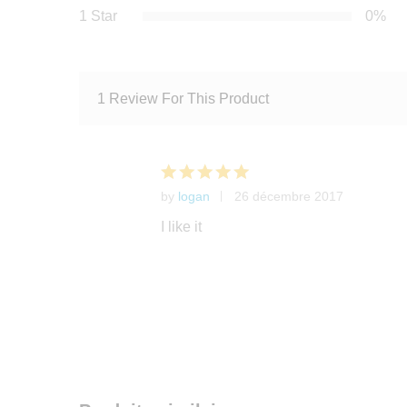
1 Star
0%
1 Review For This Product
by
logan
26 décembre 2017
Note
5
sur 5
I like it