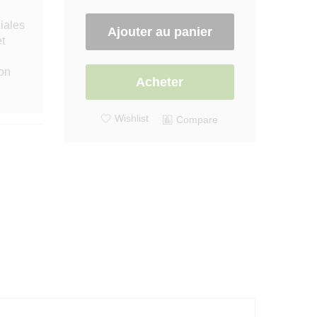
(xplayer)
quantity
iales
Ajouter au panier
t
ion
Acheter
Wishlist
Compare