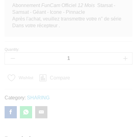
Abonnement
FunCam
Officiel
12 Mois
Starsat -
Samsat - Géant - Icone - Pinnacle
Après l'achat, veuillez transmettre votre n° de série
Dans votre récepteur .
Quantity:
Abonnement FunCam Officiel 12
Mois
quantity
Compare
Wishlist
Category:
SHARING