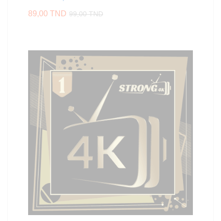
89,00
TND
99,00
TND