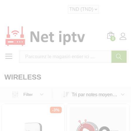
0
Cherche
WIRELESS
Tri par notes moyennes
Filter
-
3
%