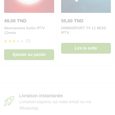
sur
la
page
49,00
TND
55,00
TND
du
Abonnement GoGo IPTV
DIWANSPORT TV 12 MOIS
produit
12mois
IPTV
01
Note
Lire la suite
3.00
Ajouter au panier
sur 5
Livraison instantanée
Livraison express sur votre email ou via
WhatsApp.