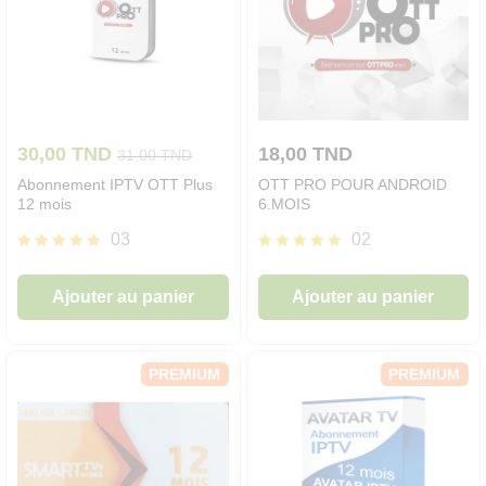
30,00
TND
18,00
TND
31,00
TND
Abonnement IPTV OTT Plus
OTT PRO POUR ANDROID
12 mois
6.MOIS
03
02
Note
Note
5.00
5.00
Ajouter au panier
Ajouter au panier
sur 5
sur 5
PREMIUM
PREMIUM