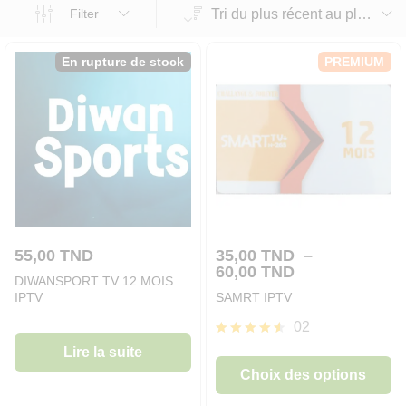
Tri du plus récent au plus ancien
Filter
En rupture de stock
PREMIUM
55,00
TND
35,00
TND
–
Plage
60,00
TND
DIWANSPORT TV 12 MOIS
de
IPTV
SAMRT IPTV
prix :
35,00 TND
02
à
C
Note
60,00 TND
Lire la suite
4.50
pr
Choix des options
sur 5
a