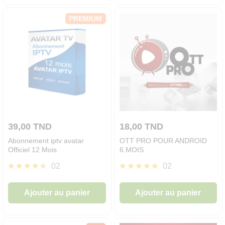
pl
va
PREMIUM
L
op
pe
êt
ch
su
la
p
39,00
TND
18,00
TND
d
Abonnement iptv avatar
OTT PRO POUR ANDROID
pr
Officiel 12 Mois
6.MOIS
02
02
Note
Note
4.50
5.00
Ajouter au panier
Ajouter au panier
sur 5
sur 5