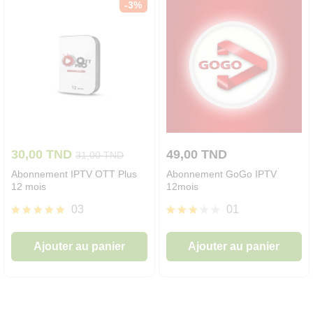
-
3
%
30,00
TND
49,00
TND
31,00
TND
Abonnement IPTV OTT Plus
Abonnement GoGo IPTV
12 mois
12mois
03
01
Note
Note
5.00
3.00
Ajouter au panier
Ajouter au panier
sur 5
sur 5